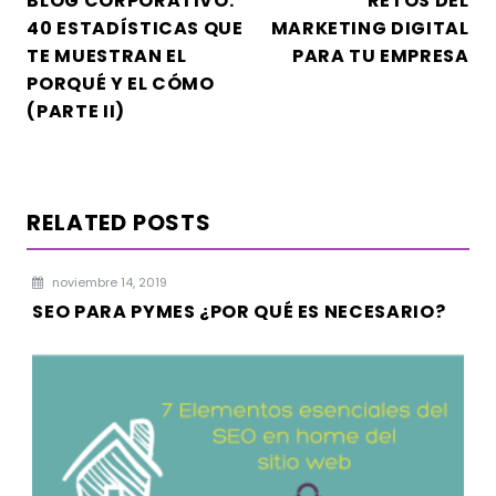
BLOG CORPORATIVO:
RETOS DEL
DE
40 ESTADÍSTICAS QUE
MARKETING DIGITAL
ENTRADAS
TE MUESTRAN EL
PARA TU EMPRESA
PORQUÉ Y EL CÓMO
(PARTE II)
RELATED POSTS
noviembre 14, 2019
SEO PARA PYMES ¿POR QUÉ ES NECESARIO?