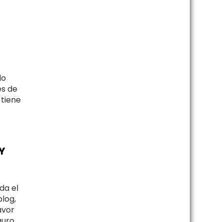
lo
es de
 tiene
Y
 da el
blog,
avor
guro