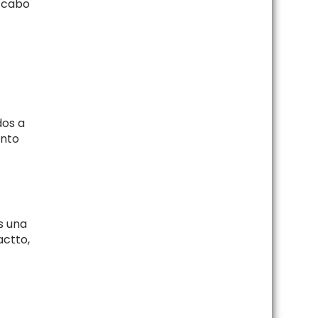
a cabo
dos a
unto
s una
actto,