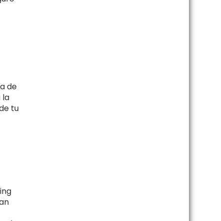
ia de
 la
de tu
ing
tan