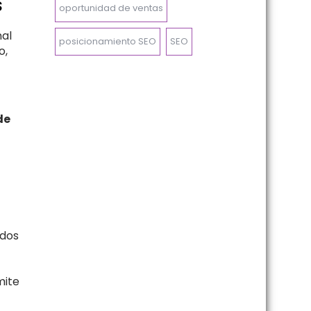
S
oportunidad de ventas
nal
posicionamiento SEO
SEO
o,
de
ados
mite