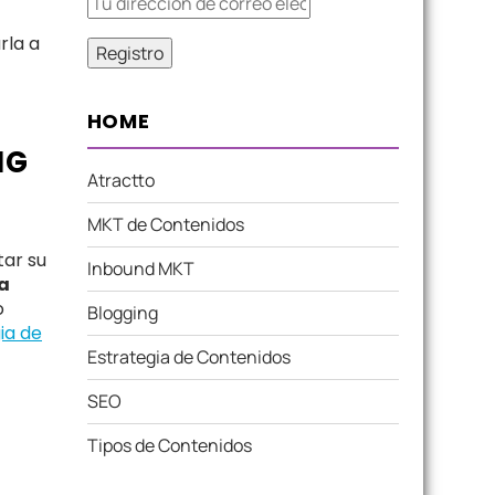
rla a
HOME
NG
Atractto
MKT de Contenidos
ar su
Inbound MKT
a
o
Blogging
ia de
Estrategia de Contenidos
SEO
Tipos de Contenidos