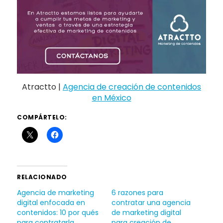
Atractto |
Agencia de creación de contenidos
en México
COMPÁRTELO:
RELACIONADO
Agencia de marketing
6 razones para
digital enfocada en
contratar una agencia
contenidos: 10 por qués
de marketing digital
para contratarla.
para creación de