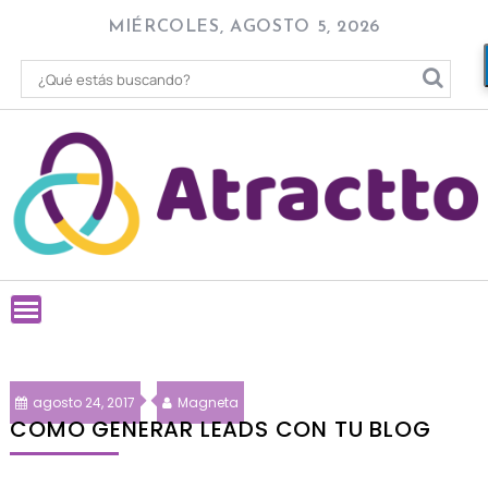
Skip
MIÉRCOLES, AGOSTO 5, 2026
to
content
agosto 24, 2017
Magneta
COMO GENERAR LEADS CON TU BLOG