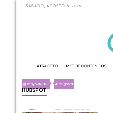
Skip
SÁBADO, AGOSTO 8, 2026
to
content
ATRACTTO
MKT DE CONTENIDOS
mayo 30, 2017
Magneta
HUBSPOT