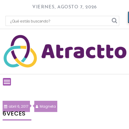
Skip
VIERNES, AGOSTO 7, 2026
to
content
abril 6, 2017
Magneta
6VECES